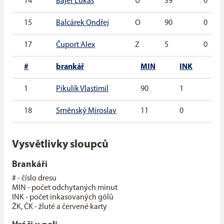
14
Bajer Lukáš
U
39
0
15
Balcárek Ondřej
O
90
0
17
Čuport Alex
Z
5
0
#
brankář
MIN
INK
G
1
Pikulík Vlastimil
90
1
0
18
Srněnský Miroslav
11
0
0
Vysvětlivky sloupců
Brankáři
# - číslo dresu
MIN - počet odchytaných minut
INK - počet inkasovaných gólů
ŽK, ČK - žluté a červené karty