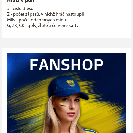
Hráči v poli
# - číslo dresu
Z - počet zápasů, v nichž hráč nastoupil
MIN - počet odehraných minut
G, ŽK, ČK - góly, žluté a červené karty