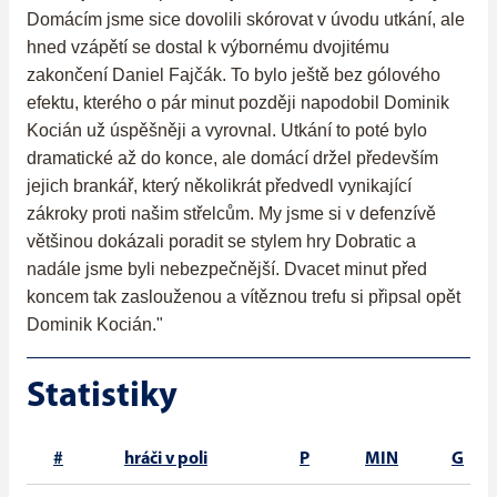
Domácím jsme sice dovolili skórovat v úvodu utkání, ale
hned vzápětí se dostal k výbornému dvojitému
zakončení Daniel Fajčák. To bylo ještě bez gólového
efektu, kterého o pár minut později napodobil Dominik
Kocián už úspěšněji a vyrovnal. Utkání to poté bylo
dramatické až do konce, ale domácí držel především
jejich brankář, který několikrát předvedl vynikající
zákroky proti našim střelcům. My jsme si v defenzívě
většinou dokázali poradit se stylem hry Dobratic a
nadále jsme byli nebezpečnější. Dvacet minut před
koncem tak zaslouženou a vítěznou trefu si připsal opět
Dominik Kocián."
Statistiky
#
hráči v poli
P
MIN
G