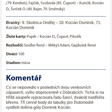
(79. Kerekeš), Fajčák, Svoboda (85. Čuport) – Kunčík, Kocián
D., Švrček O. (40. Bajer, 79. Srněnský)
Branky:
9. Skotnica Ondřej – 18. Kocián Dominik, 71.
Kocián Dominik
Žluté karty:
Papík – Kocián D., Čuport, Pikulík
Rozhodčí:
Seidler René – Měkýš Adam, Gajdušek René
Diváci:
100
Stadion:
tráva
Komentář
Co se nepovedlo v posledních dvou venkovních
zápasech, vyšlo stoprocentně v Dobraticích. Tichá si na
hřišti soupeře vypracovala řadu šancí, dvakrát nastřelila
břevno. Tři cenné body do tabulky pro žlutomodré
vystřelil dvěma góly Dominik Kocián.