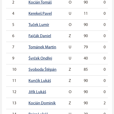
2
Kocián Tomáš
O
90
0
4
Kerekeš Pavel
U
11
0
5
Tuček Lumír
O
90
0
6
Fajčák Daniel
Z
90
0
7
Tománek Martin
U
79
0
9
Švrček Ondřej
U
40
0
10
Svoboda Štěpán
Z
85
0
11
Kunčík Lukáš
Z
90
0
12
Jiřík Lukáš
O
90
0
13
Kocián Dominik
Z
90
2