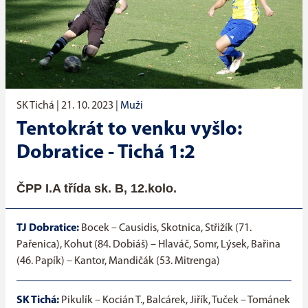
SK Tichá |
21. 10. 2023
|
Muži
Tentokrát to venku vyšlo:
Dobratice - Tichá 1:2
ČPP I.A třída sk. B, 12.kolo.
TJ Dobratice:
Bocek – Causidis, Skotnica, Střižík (71.
Pařenica), Kohut (84. Dobiáš) – Hlaváč, Somr, Lýsek, Bařina
(46. Papík) – Kantor, Mandičák (53. Mitrenga)
SK Tichá:
Pikulík – Kocián T., Balcárek, Jiřík, Tuček – Tománek