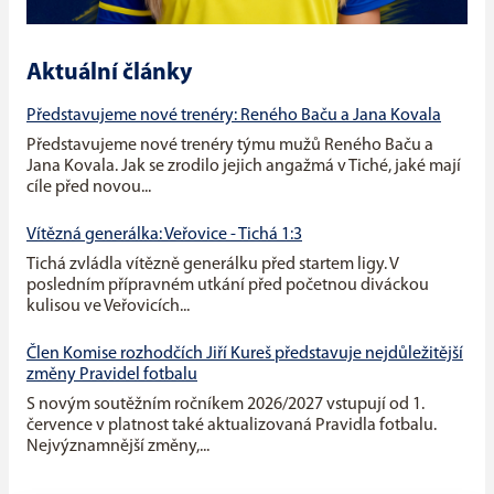
Aktuální články
Představujeme nové trenéry: Reného Baču a Jana Kovala
Představujeme nové trenéry týmu mužů Reného Baču a
Jana Kovala. Jak se zrodilo jejich angažmá v Tiché, jaké mají
cíle před novou...
Vítězná generálka: Veřovice - Tichá 1:3
Tichá zvládla vítězně generálku před startem ligy. V
posledním přípravném utkání před početnou diváckou
kulisou ve Veřovicích...
Člen Komise rozhodčích Jiří Kureš představuje nejdůležitější
změny Pravidel fotbalu
S novým soutěžním ročníkem 2026/2027 vstupují od 1.
července v platnost také aktualizovaná Pravidla fotbalu.
Nejvýznamnější změny,...