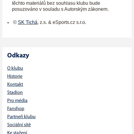
těchto materiálů bez souhlasu klubu bude
posuzováno v souladu s Autorským zákonem.
©
SK Tichá
, z.s.
&
eSports.cz s.r.o.
Odkazy
O klubu
Historie
Kontakt
Stadion
Pro média
Fanshop
Partneři klubu
Sociální sítě
Ke stažení