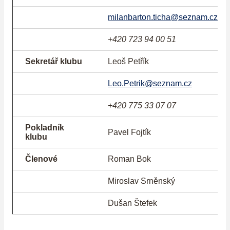
milanbarton.ticha@seznam.cz
+420 723 94 00 51
Sekretář klubu
Leoš Petřík
Leo.Petrik@seznam.cz
+420 775 33 07 07
Pokladník
Pavel Fojtík
klubu
Členové
Roman Bok
Miroslav Srněnský
Dušan Štefek