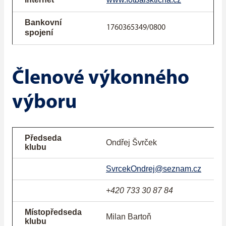
Bankovní
1760365349/0800
spojení
Členové výkonného
výboru
Předseda
Ondřej 
Švrček
klubu
SvrcekOndrej@seznam.cz
+420 733 30 87 84
Místopředseda
Milan Bartoň
klubu