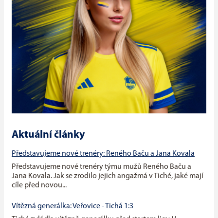
Aktuální články
Představujeme nové trenéry: Reného Baču a Jana Kovala
Představujeme nové trenéry týmu mužů Reného Baču a
Jana Kovala. Jak se zrodilo jejich angažmá v Tiché, jaké mají
cíle před novou...
Vítězná generálka: Veřovice - Tichá 1:3