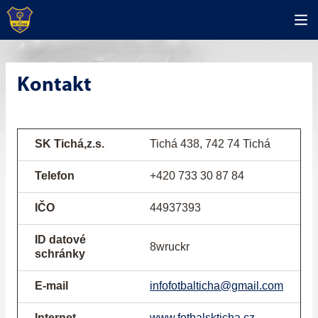
Kontakt
SK Tichá,z.s.
Tichá 438, 742 74 Tichá
Telefon
+420 733 30 87 84
IČO
44937393
ID datové
8wruckr
schránky
E-mail
infofotbalticha@gmail.com
Internet
www.fotbalskticha.cz