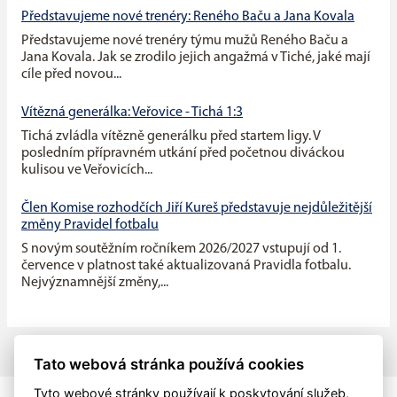
Představujeme nové trenéry: Reného Baču a Jana Kovala
Představujeme nové trenéry týmu mužů Reného Baču a
Jana Kovala. Jak se zrodilo jejich angažmá v Tiché, jaké mají
cíle před novou...
Vítězná generálka: Veřovice - Tichá 1:3
Tichá zvládla vítězně generálku před startem ligy. V
posledním přípravném utkání před početnou diváckou
kulisou ve Veřovicích...
Člen Komise rozhodčích Jiří Kureš představuje nejdůležitější
změny Pravidel fotbalu
S novým soutěžním ročníkem 2026/2027 vstupují od 1.
července v platnost také aktualizovaná Pravidla fotbalu.
Nejvýznamnější změny,...
Tato webová stránka používá cookies
Tyto webové stránky používají k poskytování služeb,