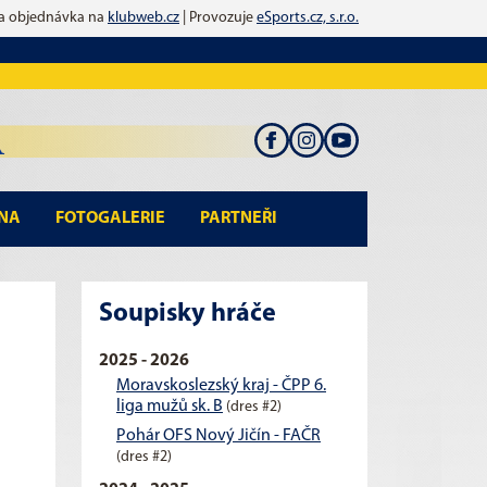
 a objednávka na
klubweb.cz
| Provozuje
eSports.cz, s.r.o.
NA
FOTOGALERIE
PARTNEŘI
Soupisky hráče
2025 - 2026
Moravskoslezský kraj - ČPP 6.
liga mužů sk. B
(dres #2)
Pohár OFS Nový Jičín - FAČR
(dres #2)