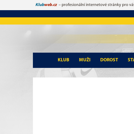
Klub
web.cz
– profesionální internetové stránky pro vá
KLUB
MUŽI
DOROST
ST