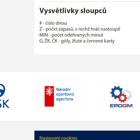
Vysvětlivky sloupců
# - číslo dresu
Z - počet zápasů, v nichž hráč nastoupil
MIN - počet odehraných minut
G, ŽK, ČK - góly, žluté a červené karty
Nastavení cookies