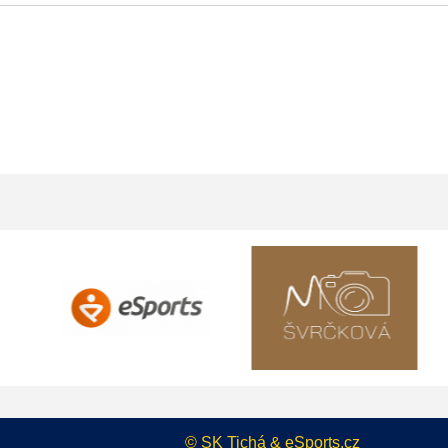
©
SK Tichá
&
eSports.cz