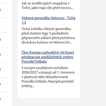
Jak se zrodilo jejich angažmá v
Tiché, jaké mají cíle před novou...
0
0
0
Vítězná generálka: Veřovice - Tichá
1:3
1
0
0
Tichá zvládla vítězně generálku
před startem ligy. V posledním
přípravném utkání před početnou
0
0
0
diváckou kulisou ve Veřovicích...
Člen Komise rozhodčích Jiří Kureš
0
2
0
představuje nejdůležitější změny
Pravidel fotbalu
S novým soutěžním ročníkem
0
0
0
2026/2027 vstupují od 1. července
v platnost také aktualizovaná
Pravidla fotbalu. Nejvýznamnější
0
2
0
změny,...
0
1
0