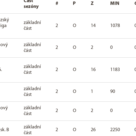
Část
#
P
Z
MIN
sezóny
zský
základní
liga
2
O
14
1078
část
Nový
základní
2
O
2
0
část
základní
.
2
O
16
1183
část
základní
2
O
1
90
část
Nový
základní
2
O
2
0
část
základní
 sk. B
2
O
26
2250
část