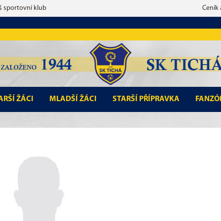
š sportovní klub
Ceník
ARŠÍ ŽÁCI
MLADŠÍ ŽÁCI
STARŠÍ PŘÍPRAVKA
FANZÓ