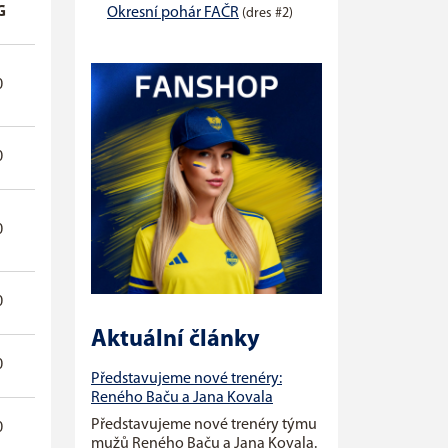
G
ŽK
ČK
Okresní pohár FAČR
(dres #2)
0
1
0
0
0
0
0
4
0
0
0
0
Aktuální články
0
0
0
Představujeme nové trenéry:
Reného Baču a Jana Kovala
Představujeme nové trenéry týmu
0
3
0
mužů Reného Baču a Jana Kovala.