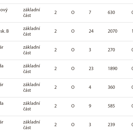
Nový
základní
2
O
7
630
část
základní
 sk. B
2
O
24
2070
část
ár
základní
2
O
3
270
část
da
základní
2
O
23
1890
část
ár
základní
2
O
4
360
část
da
základní
2
O
9
585
část
ár
základní
2
O
3
239
část