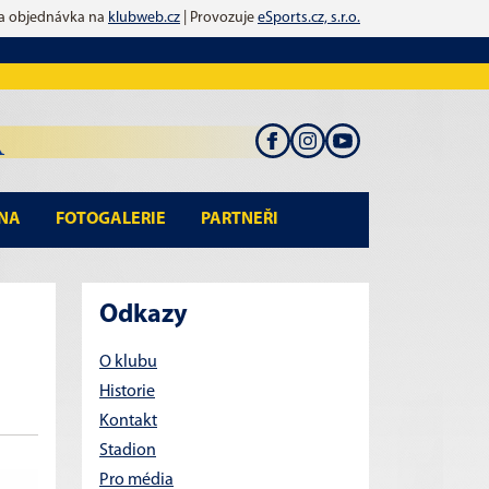
 a objednávka na
klubweb.cz
| Provozuje
eSports.cz, s.r.o.
NA
FOTOGALERIE
PARTNEŘI
Odkazy
O klubu
Historie
Kontakt
Stadion
Pro média