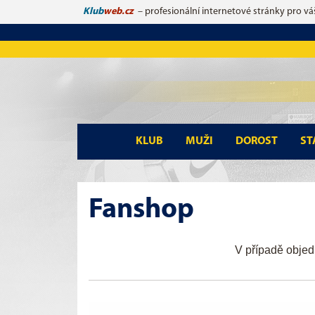
Klub
web.cz
– profesionální internetové stránky pro vá
KLUB
MUŽI
DOROST
ST
Fanshop
V případě objed