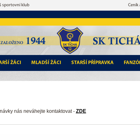
š sportovní klub
Ceník
ARŠÍ ŽÁCI
MLADŠÍ ŽÁCI
STARŠÍ PŘÍPRAVKA
FANZÓ
návky nás neváhejte kontaktovat -
ZDE