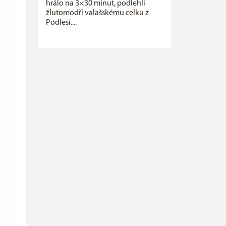
hrálo na 3×30 minut, podlehli
žlutomodří valašskému celku z
Podlesí....