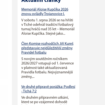
Aktuální články
Memoriál Aloise Kupčíka 2026
znovu ovládly Trojanovice I.
V sobotu 1. srpna 2026 se na hřišti
v Tiché odehrál tradiční fotbalový
turnaj hráčů nad 35 let – Memoriál
Aloise Kupčíka. Stejně jako...
Člen Komise rozhodčích Jiří Kureš
představuje nejdůležitější změny
Pravidel fotbalu
S novým soutěžním ročníkem
2026/2027 vstupují od 1. července
v platnost také aktualizovaná
Pravidla fotbalu. Nejvýznamnější
změny,...
Ve druhé přípravě porážka: Podlesí
- Tichá 7:2
Ve druhém přípravném utkání,
které se po vzájemné dohodě