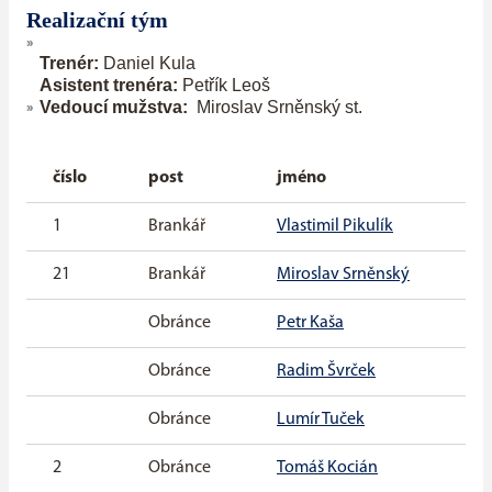
Realizační tým
Trenér:
Daniel Kula
Asistent trenéra:
Petřík Leoš
Vedoucí mužstva:
Miroslav Srněnský st.
číslo
post
jméno
1
Brankář
Vlastimil Pikulík
21
Brankář
Miroslav Srněnský
Obránce
Petr Kaša
Obránce
Radim Švrček
Obránce
Lumír Tuček
2
Obránce
Tomáš Kocián