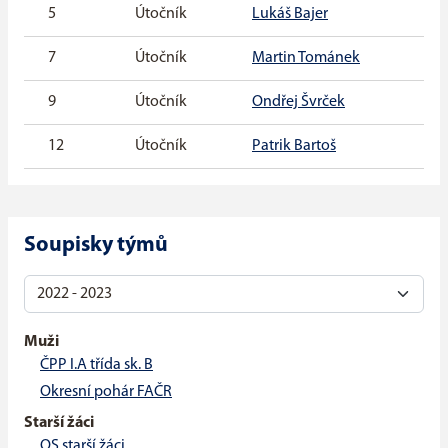
5
Útočník
Lukáš Bajer
7
Útočník
Martin Tománek
9
Útočník
Ondřej Švrček
12
Útočník
Patrik Bartoš
Soupisky týmů
Muži
ČPP I.A třída sk. B
Okresní pohár FAČR
Starší žáci
OS starší žáci