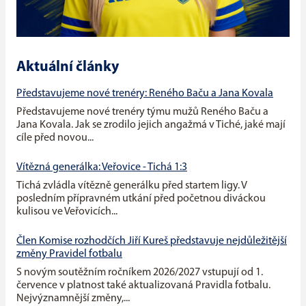
Aktuální články
Představujeme nové trenéry: Reného Baču a Jana Kovala
Představujeme nové trenéry týmu mužů Reného Baču a
Jana Kovala. Jak se zrodilo jejich angažmá v Tiché, jaké mají
cíle před novou...
Vítězná generálka: Veřovice - Tichá 1:3
Tichá zvládla vítězně generálku před startem ligy. V
posledním přípravném utkání před početnou diváckou
kulisou ve Veřovicích...
Člen Komise rozhodčích Jiří Kureš představuje nejdůležitější
změny Pravidel fotbalu
S novým soutěžním ročníkem 2026/2027 vstupují od 1.
července v platnost také aktualizovaná Pravidla fotbalu.
Nejvýznamnější změny,...