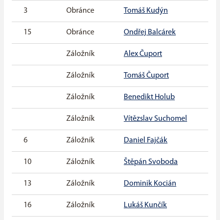
3
Obránce
Tomáš Kudýn
15
Obránce
Ondřej Balcárek
Záložník
Alex Čuport
Záložník
Tomáš Čuport
Záložník
Benedikt Holub
Záložník
Vítězslav Suchomel
6
Záložník
Daniel Fajčák
10
Záložník
Štěpán Svoboda
13
Záložník
Dominik Kocián
16
Záložník
Lukáš Kunčík