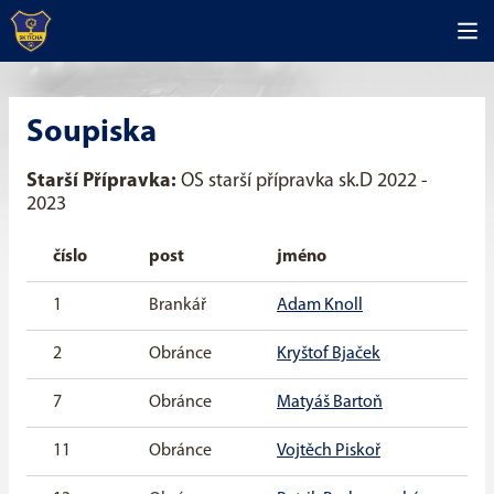
Soupiska
Starší Přípravka:
OS starší přípravka sk.D 2022 -
2023
číslo
post
jméno
1
Brankář
Adam Knoll
2
Obránce
Kryštof Bjaček
7
Obránce
Matyáš Bartoň
11
Obránce
Vojtěch Piskoř