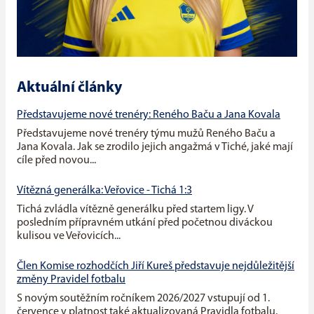
Aktuální články
Představujeme nové trenéry: Reného Baču a Jana Kovala
Představujeme nové trenéry týmu mužů Reného Baču a
Jana Kovala. Jak se zrodilo jejich angažmá v Tiché, jaké mají
cíle před novou...
Vítězná generálka: Veřovice - Tichá 1:3
Tichá zvládla vítězně generálku před startem ligy. V
posledním přípravném utkání před početnou diváckou
kulisou ve Veřovicích...
Člen Komise rozhodčích Jiří Kureš představuje nejdůležitější
změny Pravidel fotbalu
S novým soutěžním ročníkem 2026/2027 vstupují od 1.
července v platnost také aktualizovaná Pravidla fotbalu.