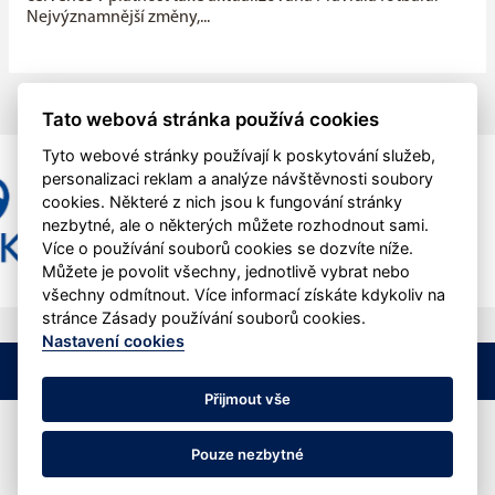
Nejvýznamnější změny,...
Tato webová stránka používá cookies
Tyto webové stránky používají k poskytování služeb,
personalizaci reklam a analýze návštěvnosti soubory
cookies. Některé z nich jsou k fungování stránky
nezbytné, ale o některých můžete rozhodnout sami.
Více o používání souborů cookies se dozvíte níže.
Můžete je povolit všechny, jednotlivě vybrat nebo
všechny odmítnout. Více informací získáte kdykoliv na
stránce Zásady používání souborů cookies.
Nastavení cookies
©
SK Tichá
&
eSports.cz
Nastavení cookies
RSS
Přijmout vše
Veškerý obsah stránek je chráněn podle autorského zákona a jeho
přejímaní bez výslovného souhlasu je zakázáno.
Pouze nezbytné
Povolena je citace částí materiálů zde zveřejněných s uvedením zdroje
www.fotbalskticha.cz