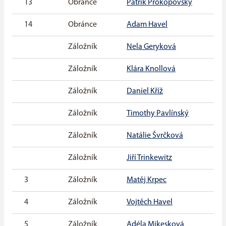
13
Obránce
Patrik Prokopovský
14
Obránce
Adam Havel
Záložník
Nela Geryková
Záložník
Klára Knollová
Záložník
Daniel Kříž
Záložník
Timothy Pavlínský
Záložník
Natálie Švrčková
Záložník
Jiří Trinkewitz
3
Záložník
Matěj Krpec
4
Záložník
Vojtěch Havel
5
Záložník
Adéla Mikesková