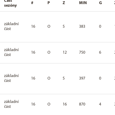
Část
#
P
Z
MIN
G
sezóny
základní
16
O
5
383
0
část
základní
16
O
12
750
6
část
základní
16
O
5
397
0
část
základní
16
O
16
870
4
část