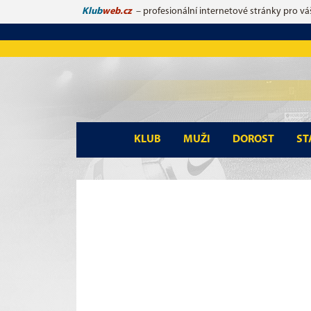
Klub
web.cz
– profesionální internetové stránky pro vá
KLUB
MUŽI
DOROST
ST