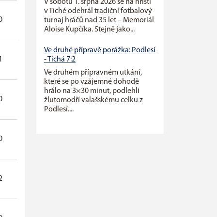
V sobotu 1. srpna 2026 se na hřišti
v Tiché odehrál tradiční fotbalový
0
0
turnaj hráčů nad 35 let – Memoriál
Aloise Kupčíka. Stejně jako...
Ve druhé přípravě porážka: Podlesí
- Tichá 7:2
1
0
Ve druhém přípravném utkání,
které se po vzájemné dohodě
hrálo na 3×30 minut, podlehli
0
0
žlutomodří valašskému celku z
Podlesí....
0
0
2
0