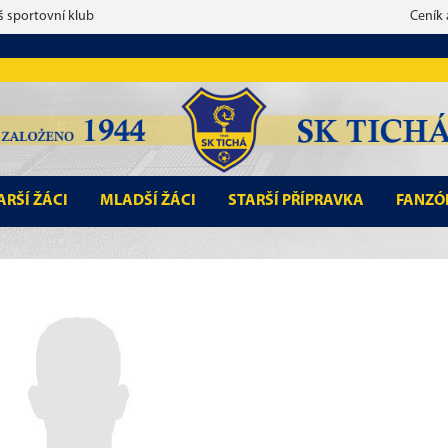
š sportovní klub
Ceník
ARŠÍ ŽÁCI
MLADŠÍ ŽÁCI
STARŠÍ PŘÍPRAVKA
FANZÓ