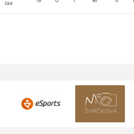
16
O
1
90
0
část