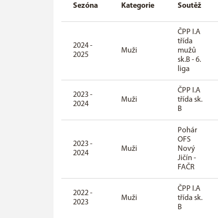
Sezóna
Kategorie
Soutěž
ČPP I.A
třída
2024 -
Muži
mužů
2025
sk.B - 6.
liga
ČPP I.A
2023 -
Muži
třída sk.
2024
B
Pohár
OFS
2023 -
Muži
Nový
2024
Jičín -
FAČR
ČPP I.A
2022 -
Muži
třída sk.
2023
B