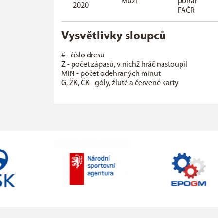
Muži
pohár
2020
FAČR
Vysvětlivky sloupců
# - číslo dresu
Z - počet zápasů, v nichž hráč nastoupil
MIN - počet odehraných minut
G, ŽK, ČK - góly, žluté a červené karty