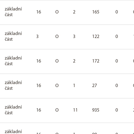
základní
16
O
2
165
0
část
základní
3
O
3
122
0
část
základní
16
O
2
172
0
část
základní
16
O
1
27
0
část
základní
16
O
11
935
0
část
základní