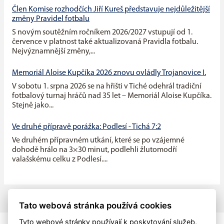
Člen Komise rozhodčích Jiří Kureš představuje nejdůležitější
změny Pravidel fotbalu
S novým soutěžním ročníkem 2026/2027 vstupují od 1.
července v platnost také aktualizovaná Pravidla fotbalu.
Nejvýznamnější změny,...
Memoriál Aloise Kupčíka 2026 znovu ovládly Trojanovice I.
V sobotu 1. srpna 2026 se na hřišti v Tiché odehrál tradiční
fotbalový turnaj hráčů nad 35 let – Memoriál Aloise Kupčíka.
Stejně jako...
Ve druhé přípravě porážka: Podlesí - Tichá 7:2
Ve druhém přípravném utkání, které se po vzájemné
dohodě hrálo na 3×30 minut, podlehli žlutomodří
valašskému celku z Podlesí....
Tato webová stránka používá cookies
Tyto webové stránky používají k poskytování služeb,