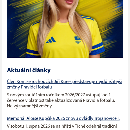
Aktuální články
Člen Komise rozhodčích Jiří Kureš představuje nejdůležitější
změny Pravidel fotbalu
S novým soutěžním ročníkem 2026/2027 vstupují od 1.
července v platnost také aktualizovaná Pravidla fotbalu.
Nejvýznamnější změny,...
Memoriál Aloise Kupčíka 2026 znovu ovládly Trojanovice I.
V sobotu 1. srpna 2026 se na hřišti v Tiché odehrál tradiční