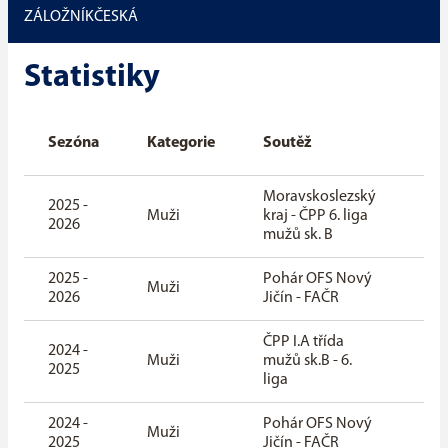
ZÁLOŽNÍK
ČESKÁ
Statistiky
Čás
Sezóna
Kategorie
Soutěž
se
Moravskoslezský
2025 -
zák
Muži
kraj - ČPP 6. liga
2026
čás
mužů sk. B
2025 -
Pohár OFS Nový
zák
Muži
2026
Jičín - FAČR
čás
ČPP I.A třída
2024 -
zák
Muži
mužů sk.B - 6.
2025
čás
liga
2024 -
Pohár OFS Nový
zák
Muži
2025
Jičín - FAČR
čás