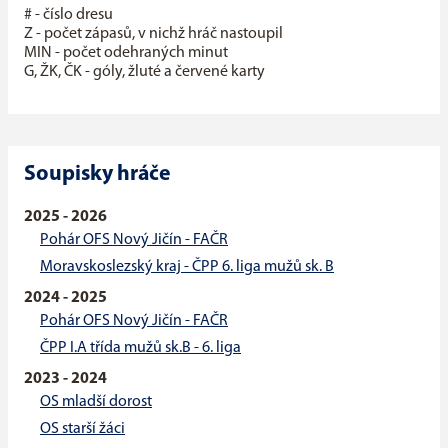
# - číslo dresu
Z - počet zápasů, v nichž hráč nastoupil
MIN - počet odehraných minut
G, ŽK, ČK - góly, žluté a červené karty
Soupisky hráče
2025 - 2026
Pohár OFS Nový Jičín - FAČR
Moravskoslezský kraj - ČPP 6. liga mužů sk. B
2024 - 2025
Pohár OFS Nový Jičín - FAČR
ČPP I.A třída mužů sk.B - 6. liga
2023 - 2024
OS mladší dorost
OS starší žáci