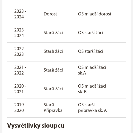
2023 -
zák
Dorost
OS mladší dorost
2024
čás
2023 -
zák
Starší žáci
OS starší žáci
2024
čás
2022 -
zák
Starší žáci
OS starší žáci
2023
čás
2021 -
OS mladší žáci
zák
Starší žáci
2022
sk.A
čás
2020 -
OS mladší žáci
zák
Starší žáci
2021
sk. B
čás
2019 -
Starší
OS starší
zák
2020
Přípravka
přípravka sk. A
čás
Vysvětlivky sloupců