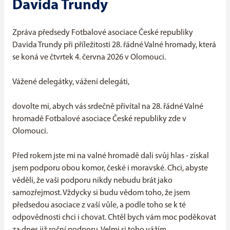
Davida Trundy
Zpráva předsedy Fotbalové asociace České republiky
Davida Trundy při příležitosti 28. řádné Valné hromady, která
se koná ve čtvrtek 4. června 2026 v Olomouci.
Vážené delegátky, vážení delegáti,
dovolte mi, abych vás srdečně přivítal na 28. řádné Valné
hromadě Fotbalové asociace České republiky zde v
Olomouci.
Před rokem jste mi na valné hromadě dali svůj hlas - získal
jsem podporu obou komor, české i moravské. Chci, abyste
věděli, že vaši podporu nikdy nebudu brát jako
samozřejmost. Vždycky si budu vědom toho, že jsem
předsedou asociace z vaší vůle, a podle toho se k té
odpovědnosti chci i chovat. Chtěl bych vám moc poděkovat