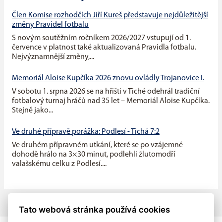
Člen Komise rozhodčích Jiří Kureš představuje nejdůležitější
změny Pravidel fotbalu
S novým soutěžním ročníkem 2026/2027 vstupují od 1.
července v platnost také aktualizovaná Pravidla fotbalu.
Nejvýznamnější změny,...
Memoriál Aloise Kupčíka 2026 znovu ovládly Trojanovice I.
V sobotu 1. srpna 2026 se na hřišti v Tiché odehrál tradiční
fotbalový turnaj hráčů nad 35 let – Memoriál Aloise Kupčíka.
Stejně jako...
Ve druhé přípravě porážka: Podlesí - Tichá 7:2
Ve druhém přípravném utkání, které se po vzájemné
dohodě hrálo na 3×30 minut, podlehli žlutomodří
valašskému celku z Podlesí....
Tato webová stránka používá cookies