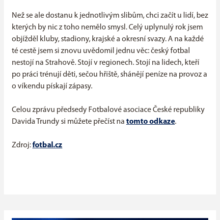
Než se ale dostanu k jednotlivým slibům, chci začít u lidí, bez
kterých by nic z toho nemělo smysl. Celý uplynulý rok jsem
objížděl kluby, stadiony, krajské a okresní svazy. A na každé
té cestě jsem si znovu uvědomil jednu věc: český fotbal
nestojí na Strahově. Stojí v regionech. Stojí na lidech, kteří
po práci trénují děti, sečou hřiště, shánějí peníze na provoz a
o víkendu pískají zápasy.
Celou zprávu předsedy Fotbalové asociace České republiky
Davida Trundy si můžete přečíst na
tomto odkaze
.
Zdroj:
fotbal.cz