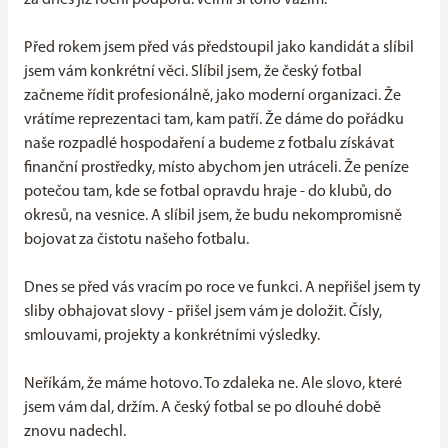
za dnes již roční podporu. Velmi si toho vážím.
Před rokem jsem před vás předstoupil jako kandidát a slíbil
jsem vám konkrétní věci. Slíbil jsem, že český fotbal
začneme řídit profesionálně, jako moderní organizaci. Že
vrátíme reprezentaci tam, kam patří. Že dáme do pořádku
naše rozpadlé hospodaření a budeme z fotbalu získávat
finanční prostředky, místo abychom jen utráceli. Že peníze
potečou tam, kde se fotbal opravdu hraje - do klubů, do
okresů, na vesnice. A slíbil jsem, že budu nekompromisně
bojovat za čistotu našeho fotbalu.
Dnes se před vás vracím po roce ve funkci. A nepřišel jsem ty
sliby obhajovat slovy - přišel jsem vám je doložit. Čísly,
smlouvami, projekty a konkrétními výsledky.
Neříkám, že máme hotovo. To zdaleka ne. Ale slovo, které
jsem vám dal, držím. A český fotbal se po dlouhé době
znovu nadechl.