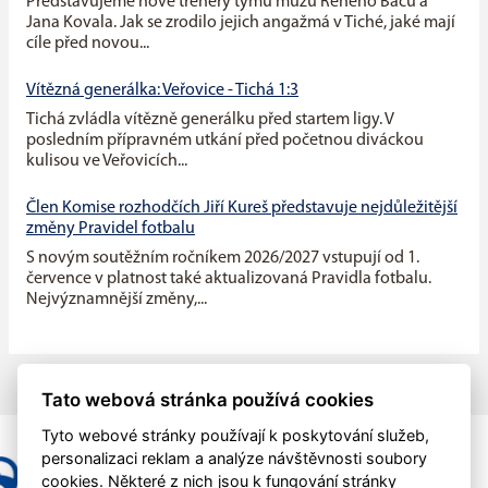
Představujeme nové trenéry týmu mužů Reného Baču a
Jana Kovala. Jak se zrodilo jejich angažmá v Tiché, jaké mají
cíle před novou...
Vítězná generálka: Veřovice - Tichá 1:3
Tichá zvládla vítězně generálku před startem ligy. V
posledním přípravném utkání před početnou diváckou
kulisou ve Veřovicích...
Člen Komise rozhodčích Jiří Kureš představuje nejdůležitější
změny Pravidel fotbalu
S novým soutěžním ročníkem 2026/2027 vstupují od 1.
července v platnost také aktualizovaná Pravidla fotbalu.
Nejvýznamnější změny,...
Tato webová stránka používá cookies
Tyto webové stránky používají k poskytování služeb,
personalizaci reklam a analýze návštěvnosti soubory
cookies. Některé z nich jsou k fungování stránky