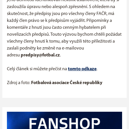
jeho účinnosti identifikovali několik ustanovení, která by si
zasloužila úpravu nebo alespoň zpřesnění. S ohledem na
skutečnost, že předpisy jsou pro všechny členy FAČR, má
každý člen právo se k předpisům vyjádřit. Připomínky a
komentáře z hnutí jsou často cenným hybatelem při
novelizacích předpisů. Touto výzvou bychom chtěli požádat
všechny členy hnutí k tomu, aby využili této příležitosti a
zaslali podněty ke změně na e-mailovou
adresu
predpisy@fotbal.cz
.
Celý článek si můžete přečíst na
tomto odkaze
.
Zdroj a foto:
Fotbalová asociace České republiky