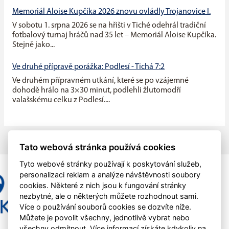
Memoriál Aloise Kupčíka 2026 znovu ovládly Trojanovice I.
V sobotu 1. srpna 2026 se na hřišti v Tiché odehrál tradiční
fotbalový turnaj hráčů nad 35 let – Memoriál Aloise Kupčíka.
Stejně jako...
Ve druhé přípravě porážka: Podlesí - Tichá 7:2
Ve druhém přípravném utkání, které se po vzájemné
dohodě hrálo na 3×30 minut, podlehli žlutomodří
valašskému celku z Podlesí....
Tato webová stránka používá cookies
Tyto webové stránky používají k poskytování služeb,
personalizaci reklam a analýze návštěvnosti soubory
cookies. Některé z nich jsou k fungování stránky
nezbytné, ale o některých můžete rozhodnout sami.
Více o používání souborů cookies se dozvíte níže.
Můžete je povolit všechny, jednotlivě vybrat nebo
všechny odmítnout. Více informací získáte kdykoliv na