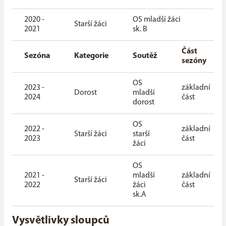
2020 -
OS mladší žáci
zák
Starší žáci
2021
sk. B
čás
Část
Sezóna
Kategorie
Soutěž
sezóny
OS
2023 -
základní
Dorost
mladší
2024
část
dorost
OS
2022 -
základní
Starší žáci
starší
2023
část
žáci
OS
2021 -
mladší
základní
Starší žáci
2022
žáci
část
sk.A
Vysvětlivky sloupců