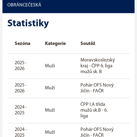
OBRÁNCE
ČESKÁ
Statistiky
Čás
Sezóna
Kategorie
Soutěž
se
Moravskoslezský
2025 -
zák
Muži
kraj - ČPP 6. liga
2026
čás
mužů sk. B
2025 -
Pohár OFS Nový
zák
Muži
2026
Jičín - FAČR
čás
ČPP I.A třída
2024 -
zák
Muži
mužů sk.B - 6.
2025
čás
liga
2024 -
Pohár OFS Nový
zák
Muži
2025
Jičín - FAČR
čás