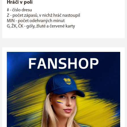
Hráči v poli
# - číslo dresu
Z - počet zápasů, v nichž hráč nastoupil
MIN - počet odehraných minut
G, ŽK, ČK - góly, žluté a červené karty