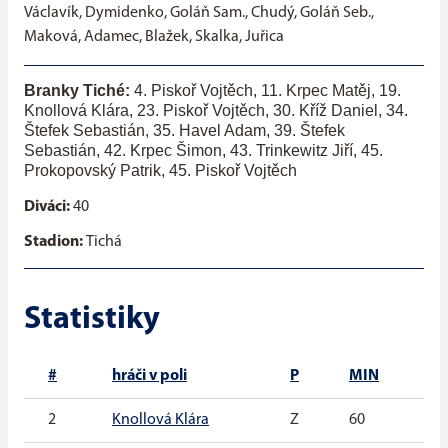
Václavík, Dymidenko, Goláň Sam., Chudý, Goláň Seb.,
Maková, Adamec, Blažek, Skalka, Juřica
Branky Tiché:
4. Piskoř Vojtěch, 11. Krpec Matěj, 19.
Knollová Klára, 23. Piskoř Vojtěch, 30. Kříž Daniel, 34.
Štefek Sebastián, 35. Havel Adam, 39. Štefek
Sebastián, 42. Krpec Šimon, 43. Trinkewitz Jiří, 45.
Prokopovský Patrik, 45. Piskoř Vojtěch
Diváci:
40
Stadion:
Tichá
Statistiky
#
hráči v poli
P
MIN
G
2
Knollová Klára
Z
60
1