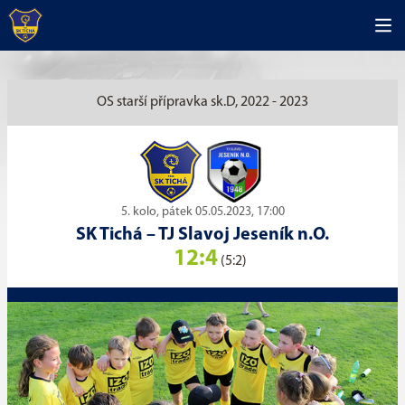
OS starší přípravka sk.D, 2022 - 2023
5. kolo, pátek 05.05.2023, 17:00
SK Tichá
–
TJ Slavoj Jeseník n.O.
12:4
(5:2)