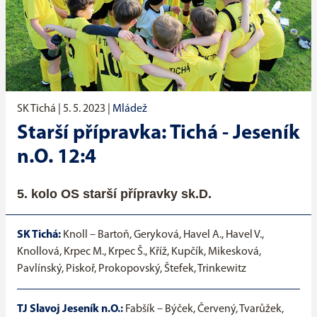
SK Tichá |
5. 5. 2023
|
Mládež
Starší přípravka: Tichá - Jeseník
n.O. 12:4
5. kolo OS starší přípravky sk.D.
SK Tichá:
Knoll – Bartoň, Geryková, Havel A., Havel V.,
Knollová, Krpec M., Krpec Š., Kříž, Kupčík, Mikesková,
Pavlínský, Piskoř, Prokopovský, Štefek, Trinkewitz
TJ Slavoj Jeseník n.O.:
Fabšík – Býček, Červený, Tvarůžek,