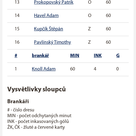
13
Prokopovský Patrik
O
60
1
14
Havel Adam
O
60
1
15
Kupčík Štěpán
Z
60
0
16
Pavlínský Timothy
Z
60
0
#
brankář
MIN
INK
G
1
Knoll Adam
60
4
0
Vysvětlivky sloupců
Brankáři
# - číslo dresu
MIN - počet odchytaných minut
INK - počet inkasovaných gólů
ŽK, ČK - žluté a červené karty