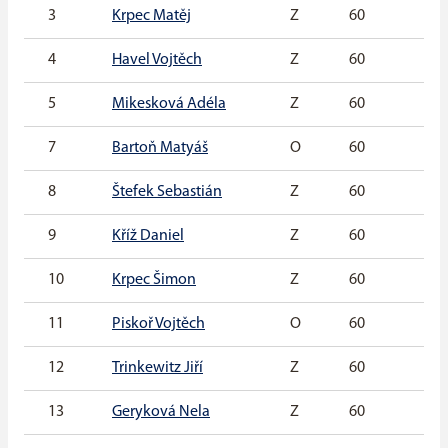
3
Krpec Matěj
Z
60
1
4
Havel Vojtěch
Z
60
0
5
Mikesková Adéla
Z
60
0
7
Bartoň Matyáš
O
60
0
8
Štefek Sebastián
Z
60
2
9
Kříž Daniel
Z
60
1
10
Krpec Šimon
Z
60
1
11
Piskoř Vojtěch
O
60
3
12
Trinkewitz Jiří
Z
60
1
13
Geryková Nela
Z
60
0