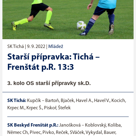
SK Tichá |
9. 9. 2022
|
Mládež
Starší přípravka: Tichá –
Frenštát p.R. 13:3
3. kolo OS starší přípravky sk.D.
SK Tichá:
Kupčík – Bartoň, Bjaček, Havel A., Havel V., Kocich,
Krpec M., Krpec Š., Piskoř, Štefek
SK Beskyd Frenštát p.R.:
Janošková – Koblovský, Koliba,
Němec Ch, Pivec, Pivko, Reček, SVáček, Vykydal, Bauer,