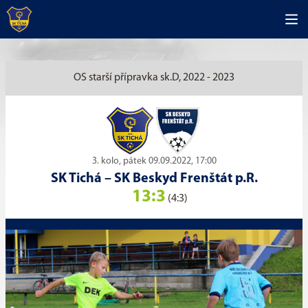
OS starší přípravka sk.D, 2022 - 2023
3. kolo, pátek 09.09.2022, 17:00
SK Tichá
–
SK Beskyd Frenštát p.R.
13:3
(4:3)