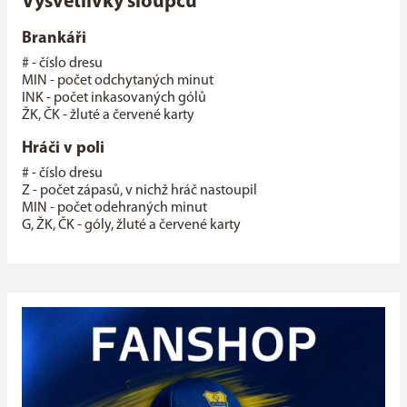
Vysvětlivky sloupců
Brankáři
# - číslo dresu
MIN - počet odchytaných minut
INK - počet inkasovaných gólů
ŽK, ČK - žluté a červené karty
Hráči v poli
# - číslo dresu
Z - počet zápasů, v nichž hráč nastoupil
MIN - počet odehraných minut
G, ŽK, ČK - góly, žluté a červené karty