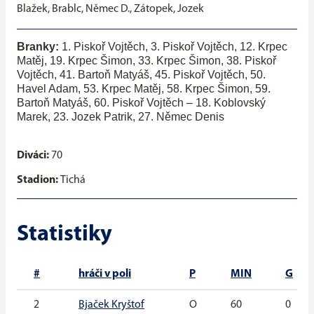
Blažek, Brablc, Němec D., Zátopek, Jozek
Branky:
1. Piskoř Vojtěch, 3. Piskoř Vojtěch, 12. Krpec
Matěj, 19. Krpec Šimon, 33. Krpec Šimon, 38. Piskoř
Vojtěch, 41. Bartoň Matyáš, 45. Piskoř Vojtěch, 50.
Havel Adam, 53. Krpec Matěj, 58. Krpec Šimon, 59.
Bartoň Matyáš, 60. Piskoř Vojtěch
–
18. Koblovský
Marek, 23. Jozek Patrik, 27. Němec Denis
Diváci:
70
Stadion:
Tichá
Statistiky
#
hráči v poli
P
MIN
G
2
Bjaček Kryštof
O
60
0