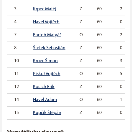
3
Krpec Matěj
Z
60
2
4
Havel Vojtěch
Z
60
0
7
Bartoň Matyáš
O
60
2
8
Štefek Sebastián
Z
60
0
10
Krpec Šimon
Z
60
3
11
Piskoř Vojtěch
O
60
5
12
Kocich Erik
Z
60
0
14
Havel Adam
O
60
1
15
Kupčík Štěpán
Z
60
0