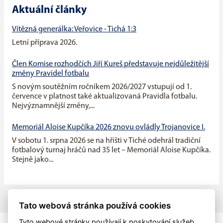
Aktuální články
Vítězná generálka: Veřovice - Tichá 1:3
Letní příprava 2026.
Člen Komise rozhodčích Jiří Kureš představuje nejdůležitější
změny Pravidel fotbalu
S novým soutěžním ročníkem 2026/2027 vstupují od 1.
července v platnost také aktualizovaná Pravidla fotbalu.
Nejvýznamnější změny,...
Memoriál Aloise Kupčíka 2026 znovu ovládly Trojanovice I.
V sobotu 1. srpna 2026 se na hřišti v Tiché odehrál tradiční
fotbalový turnaj hráčů nad 35 let – Memoriál Aloise Kupčíka.
Stejně jako...
Tato webová stránka používá cookies
Tyto webové stránky používají k poskytování služeb,