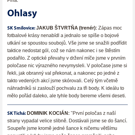
Firla.
Ohlasy
JAKUB ŠTVRTŇA (trenér):
Zápas moc
SK Smilovice:
fotbalové krásy nenabídl a jednalo se spíše o bojové
utkání se spoustou soubojů. Vše jsme se snažili podřídit
taktice nedostat gól, což se nám nakonec i se štěstím
podařilo. Z optické převahy v držení míče jsme v prvním
poločase nic výrazného nevymysleli. V poločase jsme si
řekli, jak obranný val překonat, a nakonec po jedné z
takto vedených akcí jsme skórovali. Celý tým včetně
náhradníků si zaslouží pochvalu za tři body. K ideálu to
mělo pořád daleko, ale tyhle body bereme všemi deseti.
DOMINIK KOCIÁN:
"První poločas z naší
SK Tichá:
strany vypadal velice slibně. Dostávali jsme se do šancí.
Soupeře jsme kromě jedné šance k ničemu většímu