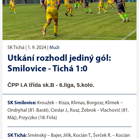
SK Tichá |
1. 9. 2024
|
Muži
Utkání rozhodl jediný gól:
Smilovice - Tichá 1:0
ČPP I.A třída sk.B - 6.liga, 5.kolo.
SK Smilovice:
Kroužek – Kisza, Klimas, Borgosz, Klimek –
Ondryhal (81. Barát), Cieslar J., Rusz, Žebrok – Vlachovič (81.
Máj), Przyczko (18. Firla)
SK Tichá:
Srněnský – Bajer, Jiřík, Kocián T., Švrček R. – Kocián