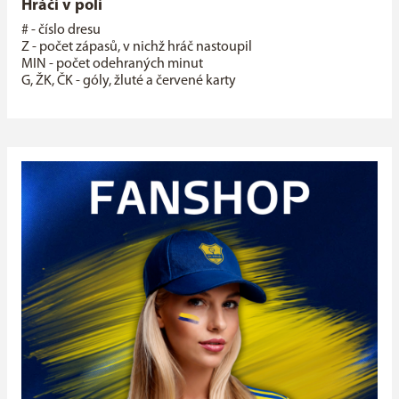
Hráči v poli
# - číslo dresu
Z - počet zápasů, v nichž hráč nastoupil
MIN - počet odehraných minut
G, ŽK, ČK - góly, žluté a červené karty