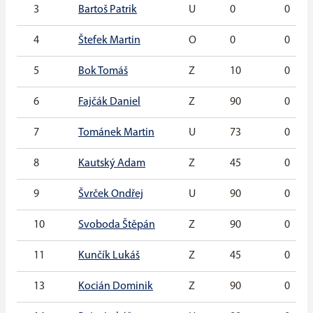
3
Bartoš Patrik
U
0
0
4
Štefek Martin
O
0
0
5
Bok Tomáš
Z
10
0
6
Fajčák Daniel
Z
90
0
7
Tománek Martin
U
73
0
8
Kautský Adam
Z
45
0
9
Švrček Ondřej
U
90
0
10
Svoboda Štěpán
Z
90
0
11
Kunčík Lukáš
Z
45
0
13
Kocián Dominik
Z
90
0