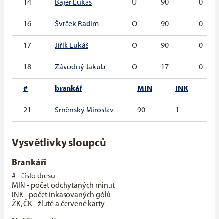
14
Bajer Lukáš
U
90
0
16
Švrček Radim
O
90
0
17
Jiřík Lukáš
O
90
0
18
Závodný Jakub
O
17
0
#
brankář
MIN
INK
G
21
Srněnský Miroslav
90
1
0
Vysvětlivky sloupců
Brankáři
# - číslo dresu
MIN - počet odchytaných minut
INK - počet inkasovaných gólů
ŽK, ČK - žluté a červené karty