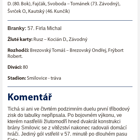
D. (80. Bok), Fajčák, Svoboda – Tománek (73. Závodný),
Švrček O., Kautský (46. Kunčík)
Branky:
57.
Firla Michal
Žluté karty:
Rusz – Kocián D., Závodný
Rozhodčí:
Brezovský Tomáš – Brezovský Ondřej, Frýbort
Robert.
Diváci:
80
Stadion:
Smilovice - tráva
Komentář
Tichá si ani ve čtvrtém podzimním duelu první tříbodový
zisk do tabulky nepřipsala. Po bojovném výkonu, ve
kterém nastřelili žlutomodří hned dvakrát konstrukci
brány Smilovic se z vítězství nakonec radovali domácí
hráči. Jediný gól vstřelil v 57. minutě po dlouhém pasu