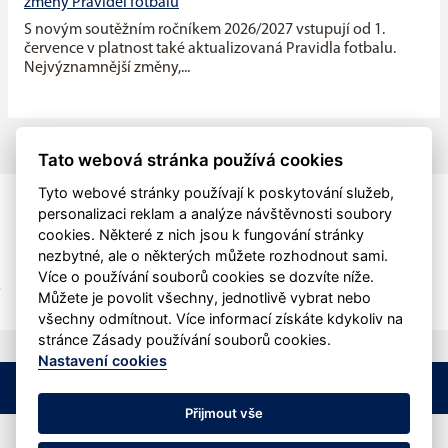
změny Pravidel fotbalu
S novým soutěžním ročníkem 2026/2027 vstupují od 1.
července v platnost také aktualizovaná Pravidla fotbalu.
Nejvýznamnější změny,...
Tato webová stránka používá cookies
Tyto webové stránky používají k poskytování služeb,
personalizaci reklam a analýze návštěvnosti soubory
cookies. Některé z nich jsou k fungování stránky
nezbytné, ale o některých můžete rozhodnout sami.
Více o používání souborů cookies se dozvíte níže.
Můžete je povolit všechny, jednotlivě vybrat nebo
všechny odmítnout. Více informací získáte kdykoliv na
stránce Zásady používání souborů cookies.
Nastavení cookies
©
SK Tichá
&
eSports.cz
Nastavení cookies
RSS
Přijmout vše
Veškerý obsah stránek je chráněn podle autorského zákona a jeho