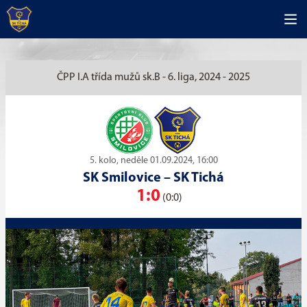
ČPP I.A třída mužů sk.B - 6. liga, 2024 - 2025
5. kolo, neděle 01.09.2024, 16:00
SK Smilovice
–
SK Tichá
1:0
(0:0)