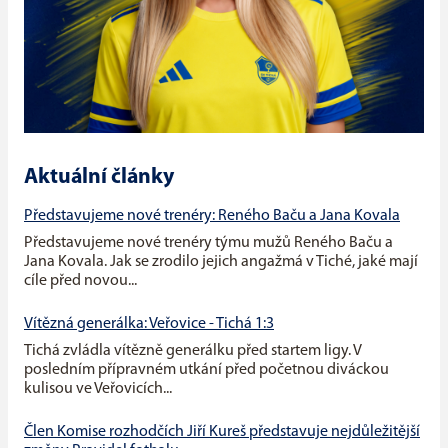
Aktuální články
Představujeme nové trenéry: Reného Baču a Jana Kovala
Představujeme nové trenéry týmu mužů Reného Baču a
Jana Kovala. Jak se zrodilo jejich angažmá v Tiché, jaké mají
cíle před novou...
Vítězná generálka: Veřovice - Tichá 1:3
Tichá zvládla vítězně generálku před startem ligy. V
posledním přípravném utkání před početnou diváckou
kulisou ve Veřovicích...
Člen Komise rozhodčích Jiří Kureš představuje nejdůležitější