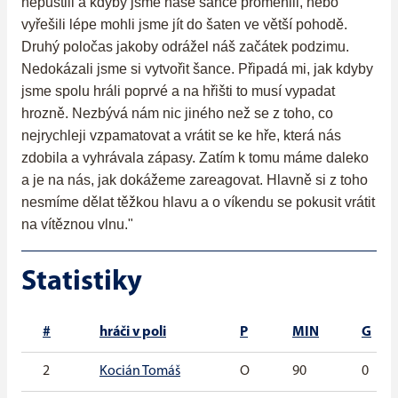
nepustili a kdyby jsme naše šance proměnili, nebo
vyřešili lépe mohli jsme jít do šaten ve větší pohodě.
Druhý poločas jakoby odrážel náš začátek podzimu.
Nedokázali jsme si vytvořit šance. Připadá mi, jak kdyby
jsme spolu hráli poprvé a na hřišti to musí vypadat
hrozně. Nezbývá nám nic jiného než se z toho, co
nejrychleji vzpamatovat a vrátit se ke hře, která nás
zdobila a vyhrávala zápasy. Zatím k tomu máme daleko
a je na nás, jak dokážeme zareagovat. Hlavně si z toho
nesmíme dělat těžkou hlavu a o víkendu se pokusit vrátit
na vítěznou vlnu."
Statistiky
#
hráči v poli
P
MIN
G
2
Kocián Tomáš
O
90
0