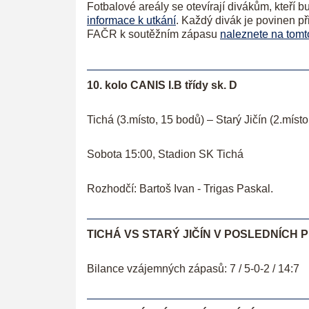
Fotbalové areály se otevírají divákům, kteří 
informace k utkání
. Každý divák
je povinen př
FAČR k soutěžním zápasu
naleznete na tom
10. kolo CANIS I.B třídy sk. D
Tichá (3.místo, 15 bodů) – Starý Jičín (2.míst
Sobota 15:00, Stadion SK Tichá
Rozhodčí: Bartoš Ivan - Trigas Paskal.
TICHÁ VS STARÝ JIČÍN V POSLEDNÍCH 
Bilance vzájemných zápasů: 7 / 5-0-2 / 14:7