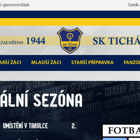
š sportovní klub
Ceník
ARŠÍ ŽÁCI
MLADŠÍ ŽÁCI
STARŠÍ PŘÍPRAVKA
FANZÓ