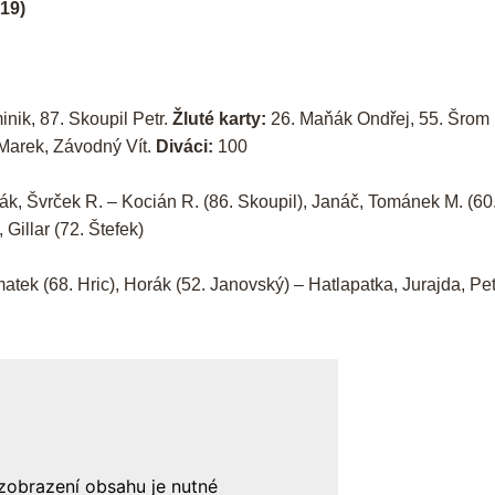
19)
nik, 87. Skoupil Petr.
Žluté karty:
26. Maňák Ondřej, 55. Šrom
Marek, Závodný Vít.
Diváci:
100
k, Švrček R. – Kocián R. (86. Skoupil), Janáč, Tománek M. (60
Gillar (72. Štefek)
tek (68. Hric), Horák (52. Janovský) – Hatlapatka, Jurajda, Pet