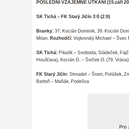
POSLEDNÍ VZÁJEMNÉ UTKÁNÍ (15.září 20
SK Tichá – FK Starý Jičín 3:0 (2:0)
Branky:
37. Kocián Dominik, 39. Kocián Domi
Milan.
Rozhodčí:
Vojkovský Michael – Švec 
SK Tichá:
Pikulík – Svoboda, Sládeček, Fajčá
Houšťava), Kocián D. – Švrček O. (79. Vrána), 
FK Starý Jičín:
Strnadel – Šrom, Polášek, Zma
Bartoň – Maňák, Podešva