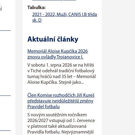
z
Tabulka:
í
2021 - 2022, Muži, CANIS I.B třída
sk. D
Aktuální články
Memoriál Aloise Kupčíka 2026
znovu ovládly Trojanovice I.
V sobotu 1. srpna 2026 se na hřišti
v Tiché odehrál tradiční fotbalový
turnaj hráčů nad 35 let – Memoriál
Aloise Kupčíka. Stejně jako...
Člen Komise rozhodčích Jiří Kureš
představuje nejdůležitější změny
Pravidel fotbalu
S novým soutěžním ročníkem
2026/2027 vstupují od 1. července
v platnost také aktualizovaná
Pravidla fotbalu. Nejvýznamnější