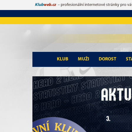
Klub
web.cz
– profesionální internetové stránky pro vá
KLUB
MUŽI
DOROST
ST