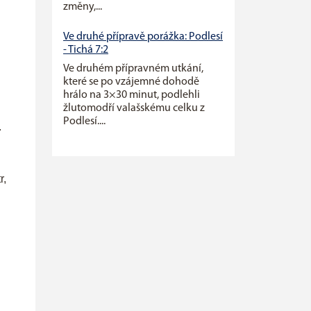
změny,...
Ve druhé přípravě porážka: Podlesí
- Tichá 7:2
Ve druhém přípravném utkání,
které se po vzájemné dohodě
hrálo na 3×30 minut, podlehli
žlutomodří valašskému celku z
Podlesí....
.
r,