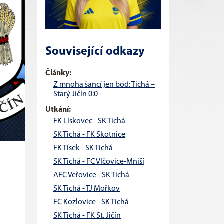
Související odkazy
Články:
Z mnoha šancí jen bod: Tichá –
Starý Jičín 0:0
Utkání:
FK Lískovec - SK Tichá
SK Tichá - FK Skotnice
FK Tísek - SK Tichá
SK Tichá - FC Vlčovice-Mniší
AFC Veřovice - SK Tichá
SK Tichá - TJ Mořkov
FC Kozlovice - SK Tichá
SK Tichá - FK St. Jičín