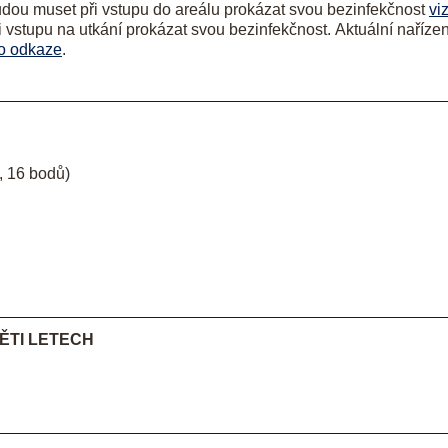
budou muset při vstupu do areálu prokázat svou bezinfekčnost
vi
i vstupu na utkání prokázat svou bezinfekčnost.
Aktuální nařízen
to odkaze
.
o, 16 bodů)
PĚTI LETECH