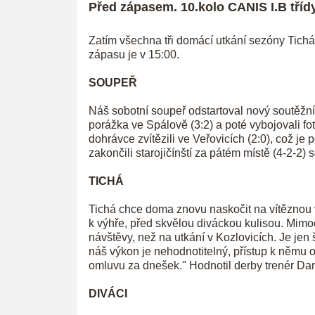
Před zápasem. 10.kolo CANIS I.B třídy
Zatím všechna tři domácí utkání sezóny Tichá v
zápasu je v 15:00.
SOUPEŘ
Náš sobotní soupeř odstartoval nový soutěžní 
porážka ve Spálově (3:2) a poté vybojovali fot
dohrávce zvítězili ve Veřovicích (2:0), což j
zakončili starojičínští za pátém místě (4-2-2)
TICHÁ
Tichá chce doma znovu naskočit na vítěznou v
k výhře, před skvělou diváckou kulisou. Mimoc
návštěvy, než na utkání v Kozlovicích. Je jen 
náš výkon je nehodnotitelný, přístup k němu 
omluvu za dnešek." Hodnotil derby trenér Dan
DIVÁCI