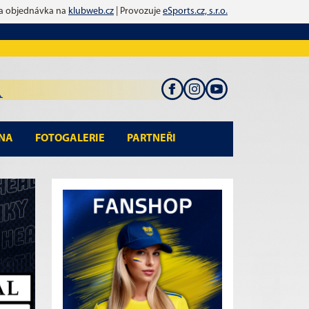
 a objednávka na
klubweb.cz
| Provozuje
eSports.cz, s.r.o.
NA
FOTOGALERIE
PARTNEŘI