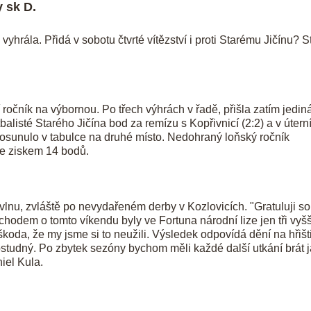
 sk D.
yhrála. Přidá v sobotu čtvrté vítězství i proti Starému Jičínu? St
ročník na výbornou. Po třech výhrách v řadě, přišla zatím jedin
balisté Starého Jičína bod za remízu s Kopřivnicí (2:2) a v útern
e posunulo v tabulce na druhé místo. Nedohraný loňský ročník
 se ziskem 14 bodů.
lnu, zvláště po nevydařeném derby v Kozlovicích. "Gratuluji so
hodem o tomto víkendu byly ve Fortuna národní lize jen tři vyšš
škoda, že my jsme si to neužili. Výsledek odpovídá dění na hřišti
ostudný. Po zbytek sezóny bychom měli každé další utkání brát 
iel Kula.