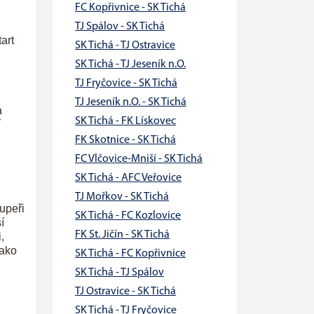
FC Kopřivnice - SK Tichá
TJ Spálov - SK Tichá
art
SK Tichá - TJ Ostravice
SK Tichá - TJ Jeseník n.O.
TJ Fryčovice - SK Tichá
TJ Jeseník n.O. - SK Tichá
á
SK Tichá - FK Lískovec
í
FK Skotnice - SK Tichá
FC Vlčovice-Mniší - SK Tichá
SK Tichá - AFC Veřovice
TJ Mořkov - SK Tichá
upeři
SK Tichá - FC Kozlovice
í
FK St. Jičín - SK Tichá
,
jako
SK Tichá - FC Kopřivnice
SK Tichá - TJ Spálov
TJ Ostravice - SK Tichá
SK Tichá - TJ Fryčovice