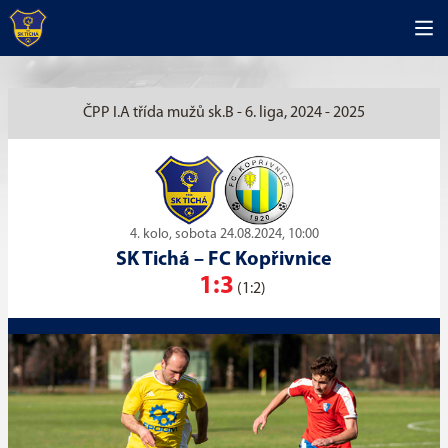
ČPP I.A třída mužů sk.B - 6. liga, 2024 - 2025
4. kolo, sobota 24.08.2024, 10:00
SK Tichá
–
FC Kopřivnice
1:3
(1:2)