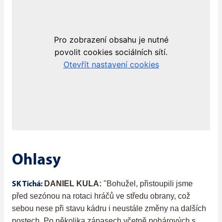
Ohlasy
DANIEL KULA:
"Bohužel, přistoupili jsme
SK Tichá:
před sezónou na rotaci hráčů ve středu obrany, což
sebou nese při stavu kádru i neustále změny na dalších
postech. Po několika zápasech včetně pohárových s