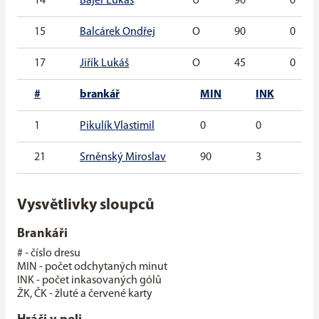
14
Bajer Lukáš
U
90
0
15
Balcárek Ondřej
O
90
0
17
Jiřík Lukáš
O
45
0
#
brankář
MIN
INK
G
1
Pikulík Vlastimil
0
0
0
21
Srněnský Miroslav
90
3
0
Vysvětlivky sloupců
Brankáři
# - číslo dresu
MIN - počet odchytaných minut
INK - počet inkasovaných gólů
ŽK, ČK - žluté a červené karty