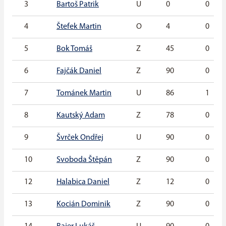
3
Bartoš Patrik
U
0
0
4
Štefek Martin
O
4
0
5
Bok Tomáš
Z
45
0
6
Fajčák Daniel
Z
90
0
7
Tománek Martin
U
86
1
8
Kautský Adam
Z
78
0
9
Švrček Ondřej
U
90
0
10
Svoboda Štěpán
Z
90
0
12
Halabica Daniel
Z
12
0
13
Kocián Dominik
Z
90
0