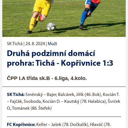
SK Tichá |
24. 8. 2024
|
Muži
Druhá podzimní domácí
prohra: Tichá - Kopřivnice 1:3
ČPP I.A třída sk.B - 6.liga, 4.kolo.
SK Tichá:
Srněnský – Bajer, Balcárek, Jiřík (46. Bok), Kocián T.
– Fajčák, Svoboda, Kocián D. – Kautský (78. Halabica), Švrček
O., Tománek (86. Štefek)
FC Kopřivnice:
Keller – Jašek (78. Dočkalík), Hlaváč (78.