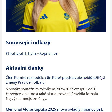
Související odkazy
#HIGHLIGHT: Tichá - Kopřivnice
Aktuální články
Člen Komise rozhodčích Jiří Kureš představuje nejdůležitější
změny Pravidel fotbalu
S novým soutěžním ročníkem 2026/2027 vstupují od 1.
července v platnost také aktualizovaná Pravidla fotbalu.
Nejvýznamnější změny,...
Memoriál Aloise Kupčíka 2026 znovu ovládly Trojanovice I.