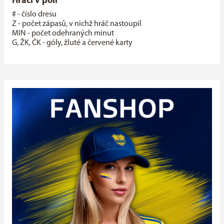
Hráči v poli
# - číslo dresu
Z - počet zápasů, v nichž hráč nastoupil
MIN - počet odehraných minut
G, ŽK, ČK - góly, žluté a červené karty