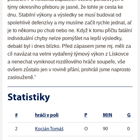
týmy okresního přeboru je jasné, že tohle je cesta ke
dnu. Stabilní výkony a výsledky se musí budovat od
spolehlivé defenzívy a my musíme začít rychle jednat, ať
je to někomu po chuti nebo ne. Když k tomu přičtu fatální
individuální chyby nelze pomýšlet na lepší výsledky,
debakl byl i dnes blízko. Před zápasem jsme mj. měli za
cíl navázat na velmi vydařený týmový výkon z Lískovce
a nenechat vyniknout rozdílového hráče soupeře, vše
ovšem zůstalo jen v rovině přání, prohráli jsme naprosto
zaslouženě."
Statistiky
#
hráči v poli
P
MIN
G
2
Kocián Tomáš
O
90
0