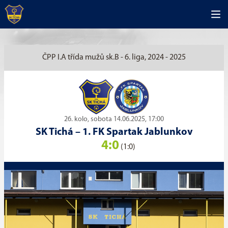
ČPP I.A třída mužů sk.B - 6. liga, 2024 - 2025
26. kolo, sobota 14.06.2025, 17:00
SK Tichá
–
1. FK Spartak Jablunkov
4:0
(1:0)