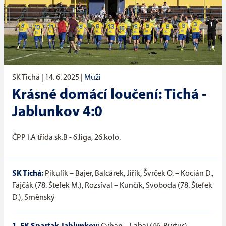
SK Tichá |
14. 6. 2025
|
Muži
Krásné domácí loučení: Tichá -
Jablunkov 4:0
ČPP I.A třída sk.B - 6.liga, 26.kolo.
SK Tichá:
Pikulík – Bajer, Balcárek, Jiřík, Švrček O. – Kocián D.,
Fajčák (78. Štefek M.), Rozsíval – Kunčík, Svoboda (78. Štefek
D.), Srněnský