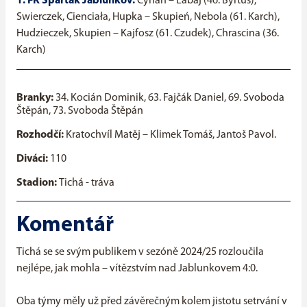
1. FK Spartak Jablunkov:
Cyhan – Labaj (46. Byrtus),
Swierczek, Cienciała, Hupka – Skupień, Nebola (61. Karch),
Hudzieczek, Skupien – Kajfosz (61. Czudek), Chrascina (36.
Karch)
Branky:
34. Kocián Dominik, 63. Fajčák Daniel, 69. Svoboda
Štěpán, 73. Svoboda Štěpán
Rozhodčí:
Kratochvíl Matěj – Klimek Tomáš, Jantoš Pavol.
Diváci:
110
Stadion:
Tichá - tráva
Komentář
Tichá se se svým publikem v sezóně 2024/25 rozloučila
nejlépe, jak mohla – vítězstvím nad Jablunkovem 4:0.
Oba týmy měly už před závěrečným kolem jistotu setrvání v