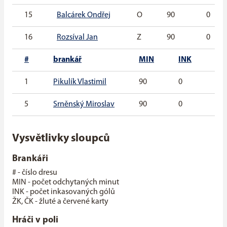
15
Balcárek Ondřej
O
90
0
16
Rozsíval Jan
Z
90
0
#
brankář
MIN
INK
G
1
Pikulík Vlastimil
90
0
0
5
Srněnský Miroslav
90
0
0
Vysvětlivky sloupců
Brankáři
# - číslo dresu
MIN - počet odchytaných minut
INK - počet inkasovaných gólů
ŽK, ČK - žluté a červené karty
Hráči v poli