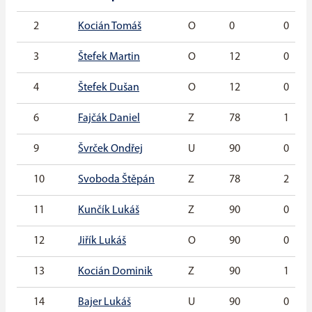
2
Kocián Tomáš
O
0
0
3
Štefek Martin
O
12
0
4
Štefek Dušan
O
12
0
6
Fajčák Daniel
Z
78
1
9
Švrček Ondřej
U
90
0
10
Svoboda Štěpán
Z
78
2
11
Kunčík Lukáš
Z
90
0
12
Jiřík Lukáš
O
90
0
13
Kocián Dominik
Z
90
1
14
Bajer Lukáš
U
90
0