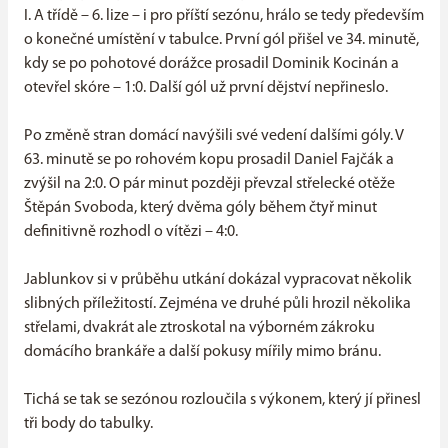
I. A třídě – 6. lize – i pro příští sezónu, hrálo se tedy především
o konečné umístění v tabulce. První gól přišel ve 34. minutě,
kdy se po pohotové dorážce prosadil Dominik Kocinán a
otevřel skóre – 1:0. Další gól už první dějství nepřineslo.
Po změně stran domácí navýšili své vedení dalšími góly. V
63. minutě se po rohovém kopu prosadil Daniel Fajčák a
zvýšil na 2:0. O pár minut později převzal střelecké otěže
Štěpán Svoboda, který dvěma góly během čtyř minut
definitivně rozhodl o vítězi – 4:0.
Jablunkov si v průběhu utkání dokázal vypracovat několik
slibných příležitostí. Zejména ve druhé půli hrozil několika
střelami, dvakrát ale ztroskotal na výborném zákroku
domácího brankáře a další pokusy mířily mimo bránu.
Tichá se tak se sezónou rozloučila s výkonem, který jí přinesl
tři body do tabulky.