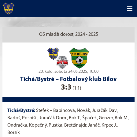
OS mladší dorost, 2024 - 2025
20. kolo, sobota 24.05.2025, 10:00
Tichá/Bystré
–
Fotbalový klub Bílov
3:3
(1:1)
Tichá/Bystré:
Štefek – Babincová, Novák, Juračák Dav.,
Bartoš, Pospíšil, Juračák Dom., Bok T., Špaček, Genzer, Bok M.,
Ondračka, Kopečný, Pustka, Brettšnajdr, Janáč, Krpec J.,
Borsík