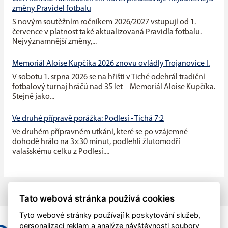
změny Pravidel fotbalu
S novým soutěžním ročníkem 2026/2027 vstupují od 1.
července v platnost také aktualizovaná Pravidla fotbalu.
Nejvýznamnější změny,...
Memoriál Aloise Kupčíka 2026 znovu ovládly Trojanovice I.
V sobotu 1. srpna 2026 se na hřišti v Tiché odehrál tradiční
fotbalový turnaj hráčů nad 35 let – Memoriál Aloise Kupčíka.
Stejně jako...
Ve druhé přípravě porážka: Podlesí - Tichá 7:2
Ve druhém přípravném utkání, které se po vzájemné
dohodě hrálo na 3×30 minut, podlehli žlutomodří
valašskému celku z Podlesí....
Tato webová stránka používá cookies
Tyto webové stránky používají k poskytování služeb,
personalizaci reklam a analýze návštěvnosti soubory