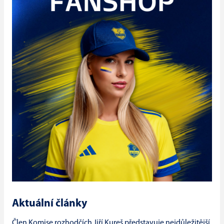
Aktuální články
Člen Komise rozhodčích Jiří Kureš představuje nejdůležitější