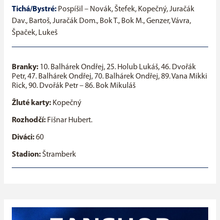
Tichá/Bystré:
Pospíšil – Novák, Štefek, Kopečný, Juračák
Dav., Bartoš, Juračák Dom., Bok T., Bok M., Genzer, Vávra,
Špaček, Lukeš
Branky:
10. Balhárek Ondřej, 25. Holub Lukáš, 46. Dvořák
Petr, 47. Balhárek Ondřej, 70. Balhárek Ondřej, 89. Vana Mikki
Rick, 90. Dvořák Petr – 86. Bok Mikuláš
Žluté karty:
Kopečný
Rozhodčí:
Fišnar Hubert.
Diváci:
60
Stadion:
Štramberk