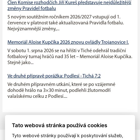
Člen Komise rozhodčích Jiří Kureš představuje nejdůležitější
změny Pravidel fotbalu
S novým soutěžním ročníkem 2026/2027 vstupují od 1.
července v platnost také aktualizovaná Pravidla fotbalu.
Nejvýznamnější změny,...
Memoriál Aloise Kupčíka 2026 znovu ovládly Trojanovice I.
V sobotu 1. srpna 2026 se na hřišti v Tiché odehrál tradiční
fotbalový turnaj hráčů nad 35 let – Memoriál Aloise Kupčíka.
Stejně jako...
Ve druhé přípravě porážka: Podlesí - Tichá 7:2
Ve druhém přípravném utkání, které se po vzájemné
dohodě hrálo na 3×30 minut, podlehli žlutomodří
valašskému celku z Podlesí....
Tato webová stránka používá cookies
Tyto webové stránky používají k poskytování služeb,