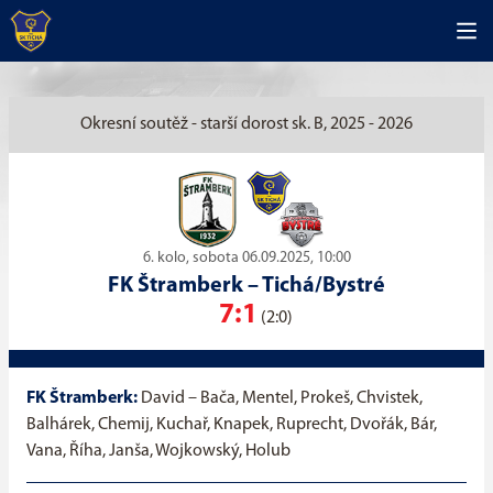
Okresní soutěž - starší dorost sk. B, 2025 - 2026
6. kolo, sobota 06.09.2025, 10:00
FK Štramberk
–
Tichá/Bystré
7:1
(2:0)
FK Štramberk:
David – Bača, Mentel, Prokeš, Chvistek,
Balhárek, Chemij, Kuchař, Knapek, Ruprecht, Dvořák, Bár,
Vana, Říha, Janša, Wojkowský, Holub