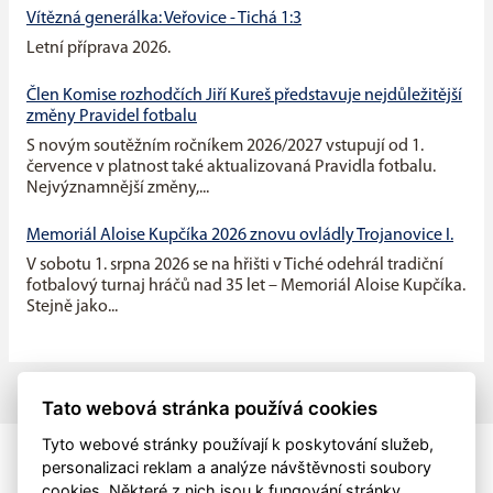
Vítězná generálka: Veřovice - Tichá 1:3
Letní příprava 2026.
Člen Komise rozhodčích Jiří Kureš představuje nejdůležitější
změny Pravidel fotbalu
S novým soutěžním ročníkem 2026/2027 vstupují od 1.
července v platnost také aktualizovaná Pravidla fotbalu.
Nejvýznamnější změny,...
Memoriál Aloise Kupčíka 2026 znovu ovládly Trojanovice I.
V sobotu 1. srpna 2026 se na hřišti v Tiché odehrál tradiční
fotbalový turnaj hráčů nad 35 let – Memoriál Aloise Kupčíka.
Stejně jako...
Tato webová stránka používá cookies
Tyto webové stránky používají k poskytování služeb,
personalizaci reklam a analýze návštěvnosti soubory
cookies. Některé z nich jsou k fungování stránky