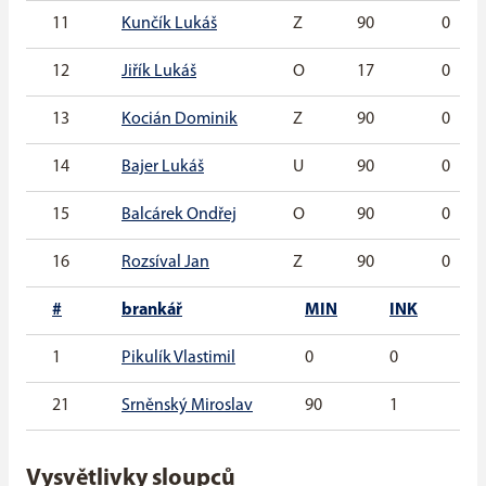
11
Kunčík Lukáš
Z
90
0
12
Jiřík Lukáš
O
17
0
13
Kocián Dominik
Z
90
0
14
Bajer Lukáš
U
90
0
15
Balcárek Ondřej
O
90
0
16
Rozsíval Jan
Z
90
0
#
brankář
MIN
INK
G
1
Pikulík Vlastimil
0
0
0
21
Srněnský Miroslav
90
1
0
Vysvětlivky sloupců