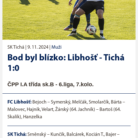
SK Tichá |
9. 11. 2024
|
Muži
Bod byl blízko: Libhošť - Tichá
1:0
ČPP I.A třída sk.B - 6.liga, 7.kolo.
FC Libhošť:
Bejoch – Symerský, Melčák, Smolarčík, Bárta –
Malovec, Hajník, Velart, Žárský (64. Jachník) – Bartoš (64.
Skalík), Hanzelka
SK Tichá:
Srněnský – Kunčík, Balcárek, Kocián T., Bajer –