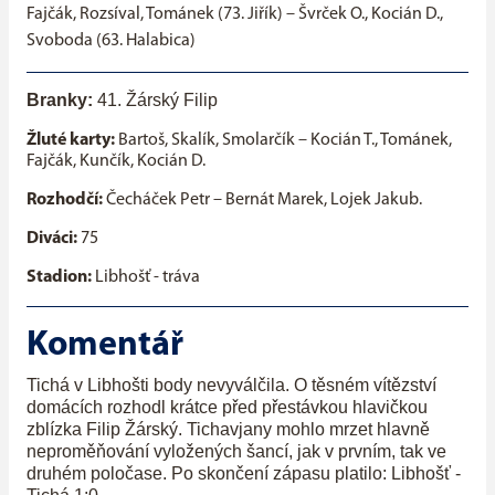
Fajčák, Rozsíval, Tománek (73. Jiřík) – Švrček O., Kocián D.,
Svoboda (63. Halabica)
Branky:
41. Žárský Filip
Žluté karty:
Bartoš, Skalík, Smolarčík – Kocián T., Tománek,
Fajčák, Kunčík, Kocián D.
Rozhodčí:
Čecháček Petr – Bernát Marek, Lojek Jakub.
Diváci:
75
Stadion:
Libhošť - tráva
Komentář
Tichá v Libhošti body nevyválčila. O těsném vítězství
domácích rozhodl krátce před přestávkou hlavičkou
zblízka Filip Žárský. Tichavjany mohlo mrzet hlavně
neproměňování vyložených šancí, jak v prvním, tak ve
druhém poločase. Po skončení zápasu platilo: Libhošť -