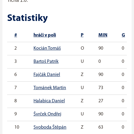
Tichá 1:0.
Statistiky
#
hráči v poli
P
MIN
G
2
Kocián Tomáš
O
90
0
3
Bartoš Patrik
U
0
0
6
Fajčák Daniel
Z
90
0
7
Tománek Martin
U
73
0
8
Halabica Daniel
Z
27
0
9
Švrček Ondřej
U
90
0
10
Svoboda Štěpán
Z
63
0