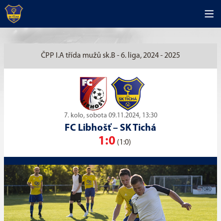
ČPP I.A třída mužů sk.B - 6. liga, 2024 - 2025
7. kolo, sobota 09.11.2024, 13:30
FC Libhošť
–
SK Tichá
1:0
(1:0)