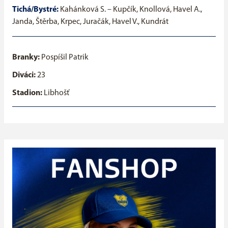
Tichá/Bystré:
Kahánková S. – Kupčík, Knollová, Havel A.,
Janda, Štěrba, Krpec, Juračák, Havel V., Kundrát
Branky:
Pospíšil Patrik
Diváci:
23
Stadion:
Libhošť