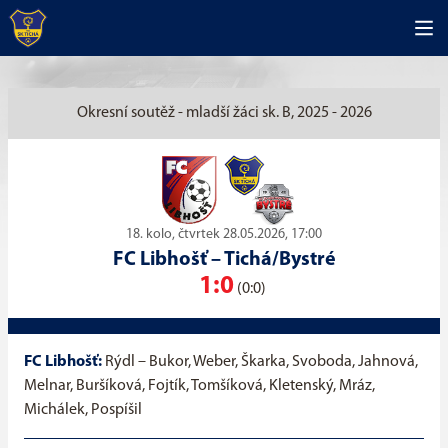
Okresní soutěž - mladší žáci sk. B, 2025 - 2026
18. kolo, čtvrtek 28.05.2026, 17:00
FC Libhošť
–
Tichá/Bystré
1:0
(0:0)
FC Libhošť:
Rýdl – Bukor, Weber, Škarka, Svoboda, Jahnová,
Melnar, Buršíková, Fojtík, Tomšíková, Kletenský, Mráz,
Michálek, Pospíšil