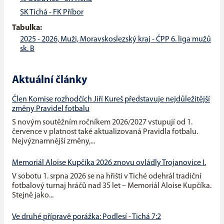
SK Tichá - FK Příbor
Tabulka:
2025 - 2026, Muži, Moravskoslezský kraj - ČPP 6. liga mužů
sk. B
Aktuální články
Člen Komise rozhodčích Jiří Kureš představuje nejdůležitější
změny Pravidel fotbalu
S novým soutěžním ročníkem 2026/2027 vstupují od 1.
července v platnost také aktualizovaná Pravidla fotbalu.
Nejvýznamnější změny,...
Memoriál Aloise Kupčíka 2026 znovu ovládly Trojanovice I.
V sobotu 1. srpna 2026 se na hřišti v Tiché odehrál tradiční
fotbalový turnaj hráčů nad 35 let – Memoriál Aloise Kupčíka.
Stejně jako...
Ve druhé přípravě porážka: Podlesí - Tichá 7:2