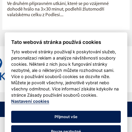
Ve druhém přípravném utkání, které se po vzájemné
dohodě hrálo na 3×30 minut, podlehli žlutomodří
valašskému celku z Podlesí....
Tato webová stránka používá cookies
Tyto webové stránky používají k poskytování služeb,
personalizaci reklam a analýze návštěvnosti soubory
cookies. Některé z nich jsou k fungování stránky
nezbytné, ale o některých můžete rozhodnout sami.
Více o používání souborů cookies se dozvíte níže.
Můžete je povolit všechny, jednotlivě vybrat nebo
všechny odmítnout. Více informací získáte kdykoliv na
stránce Zásady používání souborů cookies.
Nastavení cookies
©
SK Tichá
&
eSports.cz
Nastavení cookies
RSS
Přijmout vše
Veškerý obsah stránek je chráněn podle autorského zákona a jeho
přejímaní bez výslovného souhlasu je zakázáno.
Pouze nezbytné