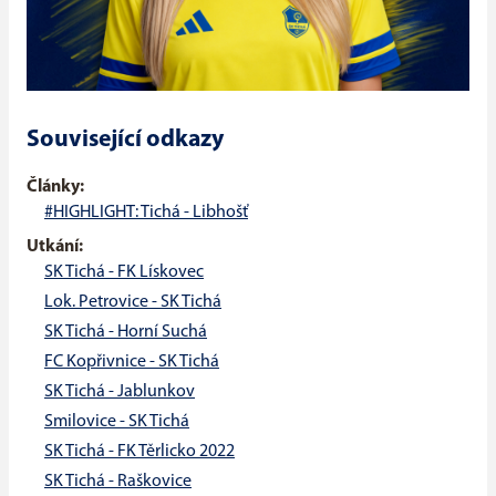
Související odkazy
Články:
#HIGHLIGHT: Tichá - Libhošť
Utkání:
SK Tichá - FK Lískovec
Lok. Petrovice - SK Tichá
SK Tichá - Horní Suchá
FC Kopřivnice - SK Tichá
SK Tichá - Jablunkov
Smilovice - SK Tichá
SK Tichá - FK Těrlicko 2022
SK Tichá - Raškovice