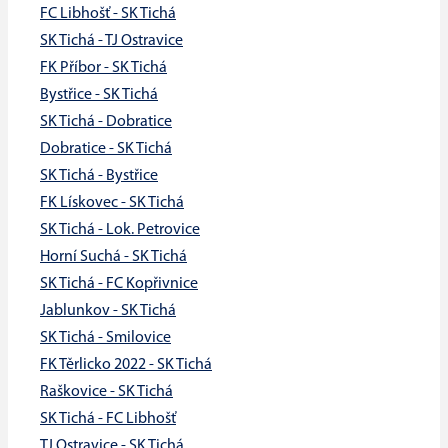
FC Libhošť - SK Tichá
SK Tichá - TJ Ostravice
FK Příbor - SK Tichá
Bystřice - SK Tichá
SK Tichá - Dobratice
Dobratice - SK Tichá
SK Tichá - Bystřice
FK Lískovec - SK Tichá
SK Tichá - Lok. Petrovice
Horní Suchá - SK Tichá
SK Tichá - FC Kopřivnice
Jablunkov - SK Tichá
SK Tichá - Smilovice
FK Těrlicko 2022 - SK Tichá
Raškovice - SK Tichá
SK Tichá - FC Libhošť
TJ Ostravice - SK Tichá