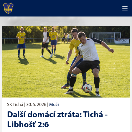
SK Tichá |
30. 5. 2026
|
Muži
Další domácí ztráta: Tichá -
Libhošť 2:6